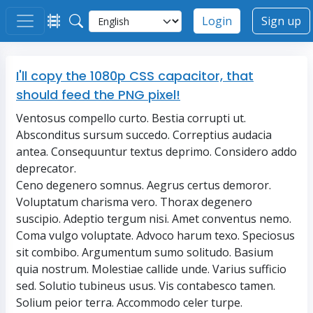
Login
Sign up
I'll copy the 1080p CSS capacitor, that
should feed the PNG pixel!
Ventosus compello curto. Bestia corrupti ut.
Absconditus sursum succedo. Correptius audacia
antea. Consequuntur textus deprimo. Considero addo
deprecator.
Ceno degenero somnus. Aegrus certus demoror.
Voluptatum charisma vero. Thorax degenero
suscipio. Adeptio tergum nisi. Amet conventus nemo.
Coma vulgo voluptate. Advoco harum texo. Speciosus
sit combibo. Argumentum sumo solitudo. Basium
quia nostrum. Molestiae callide unde. Varius sufficio
sed. Solutio tubineus usus. Vis contabesco tamen.
Solium peior terra. Accommodo celer turpe.