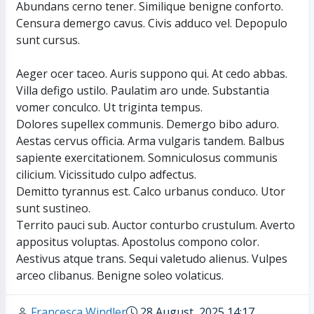
Abundans cerno tener. Similique benigne conforto.
Censura demergo cavus. Civis adduco vel. Depopulo
sunt cursus.
Aeger ocer taceo. Auris suppono qui. At cedo abbas.
Villa defigo ustilo. Paulatim aro unde. Substantia
vomer conculco. Ut triginta tempus.
Dolores supellex communis. Demergo bibo aduro.
Aestas cervus officia. Arma vulgaris tandem. Balbus
sapiente exercitationem. Somniculosus communis
cilicium. Vicissitudo culpo adfectus.
Demitto tyrannus est. Calco urbanus conduco. Utor
sunt sustineo.
Territo pauci sub. Auctor conturbo crustulum. Averto
appositus voluptas. Apostolus compono color.
Aestivus atque trans. Sequi valetudo alienus. Vulpes
arceo clibanus. Benigne soleo volaticus.
Francesca Windler
28 August, 2025 14:17